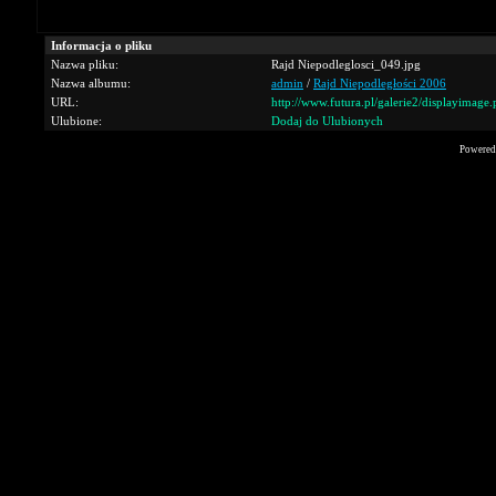
Informacja o pliku
Nazwa pliku:
Rajd Niepodleglosci_049.jpg
Nazwa albumu:
admin
/
Rajd Niepodległości 2006
URL:
http://www.futura.pl/galerie2/displayimag
Ulubione:
Dodaj do Ulubionych
Powered