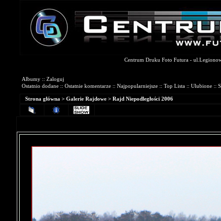
Centrum Druku Foto Futura - ul.Legionowa
Galerie Fotograficzne
Albumy
::
Zaloguj
Ostatnio dodane
::
Ostatnie komentarze
::
Najpopularniejsze
::
Top Lista
::
Ulubione
::
S
Strona główna
>
Galerie Rajdowe
>
Rajd Niepodległości 2006