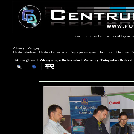
Centrum Druku Foto Futura - ul.Legionowa
Galerie Fotograficzne
Albumy
::
Zaloguj
Ostatnio dodane
::
Ostatnie komentarze
::
Najpopularniejsze
::
Top Lista
::
Ulubione
::
S
Strona główna
>
Zdarzyło się w Białymstoku
>
Warsztaty "Fotografia i Druk cyfr