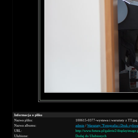
Informacja o pliku
Nazwa pliku:
100615-0377-wystawa i warsztaty z TT.jpg
Nazwa albumu:
admin
/
Warsztaty "Fotografia i Druk cyfrow
URL:
http://www.futura.pl/galerie2/displayimag
Ulubione:
Dodaj do Ulubionych