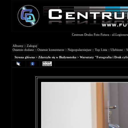
Centrum Druku Foto Futura - ul.Legionowa
Galerie Fotograficzne
Albumy
::
Zaloguj
Ostatnio dodane
::
Ostatnie komentarze
::
Najpopularniejsze
::
Top Lista
::
Ulubione
::
S
Strona główna
>
Zdarzyło się w Białymstoku
>
Warsztaty "Fotografia i Druk cyfr