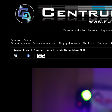
Centrum Druku Foto Futura - ul.Legionowa
Galerie Fotograficzne
Albumy
::
Zaloguj
Ostatnio dodane
::
Ostatnie komentarze
::
Najpopularniejsze
::
Top Lista
::
Ulubione
::
S
Strona główna
>
Koncerty, scena
>
Feniks Dance Show 2011