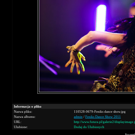
Informacja o pliku
Nazwa pliku:
110528-0679-Feniks dance show.jpg
Nazwa albumu:
admin
/
Feniks Dance Show 2011
URL:
http://www.futura.pl/galerie2/displayimag
Ulubione:
Dodaj do Ulubionych
Powered