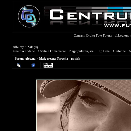
Centrum Druku Foto Futura - ul.Legionowa
Galerie Fotograficzne
Albumy
::
Zaloguj
Ostatnio dodane
::
Ostatnie komentarze
::
Najpopularniejsze
::
Top Lista
::
Ulubione
::
S
Strona główna
>
Małgorzata Turecka - gosiak