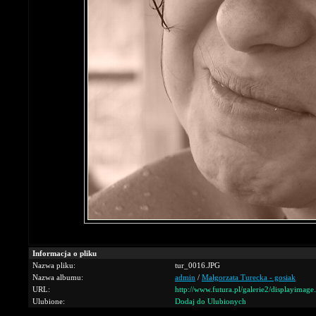
Informacja o pliku
Nazwa pliku:
tur_0016.JPG
Nazwa albumu:
admin
/
Małgorzata Turecka - gosiak
URL:
http://www.futura.pl/galerie2/displayimag
Ulubione:
Dodaj do Ulubionych