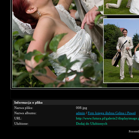
Informacja o pliku
Nazwa pliku:
008.jpg
Nazwa albumu:
admin
/
Foto księga ślubna Celina i Paweł
URL:
http://www.futura.pl/galerie2/displayimag
Ulubione:
Dodaj do Ulubionych
Powered