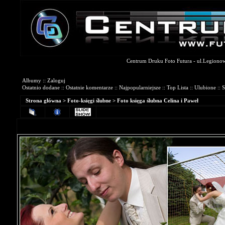
Centrum Druku Foto Futura - ul.Legionowa
Galerie Fotograficzne
Albumy
::
Zaloguj
Ostatnio dodane
::
Ostatnie komentarze
::
Najpopularniejsze
::
Top Lista
::
Ulubione
::
S
Strona główna
>
Foto-księgi ślubne
>
Foto księga ślubna Celina i Paweł