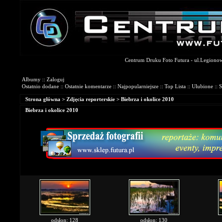
Centrum Druku Foto Futura - ul.Legionowa
Galerie Fotograficzne
Albumy
::
Zaloguj
Ostatnio dodane
::
Ostatnie komentarze
::
Najpopularniejsze
::
Top Lista
::
Ulubione
::
S
Strona główna
>
Zdjęcia reporterskie
>
Biebrza i okolice 2010
Biebrza i okolice 2010
odsłon: 128
odsłon: 130